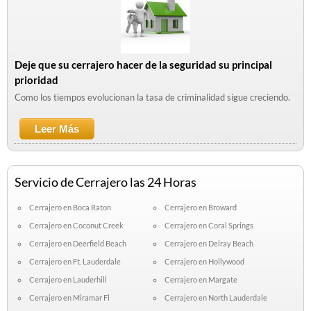
Deje que su cerrajero hacer de la seguridad su principal
prioridad
Como los tiempos evolucionan la tasa de criminalidad sigue creciendo.
Leer Más
Sobre Deje Que Su Cerrajero Hacer De La
Seguridad Su Principal Prioridad
Servicio de Cerrajero las 24 Horas
Cerrajero en Boca Raton
Cerrajero en Broward
Cerrajero en Coconut Creek
Cerrajero en Coral Springs
Cerrajero en Deerfield Beach
Cerrajero en Delray Beach
Cerrajero en Ft. Lauderdale
Cerrajero en Hollywood
Cerrajero en Lauderhill
Cerrajero en Margate
Cerrajero en Miramar Fl
Cerrajero en North Lauderdale