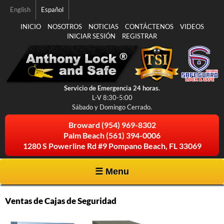
Pasar al
English
Español
contenido
principal
INICIO
NOSOTROS
NOTICIAS
CONTÁCTENOS
VIDEOS
INICIAR SESIÓN
REGISTRAR
Servicio de Emergencia 24 horas.
L-V 8:30-5:00
Sábado y Domingo Cerrado.
Broward
(954) 969-8302
Palm Beach
(561) 394-0006
1280 S Powerline Rd #9 Pompano Beach, FL 33069
☰ Menu
Ventas de Cajas de Seguridad