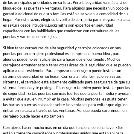
de las principales prioridades en su lista .
Pero la seguridad va más allá de
bloqueo de las puertas y ventanas.
Para algunos que necesitan un poco de
garantía adicional de que sus familias están a salvo en la comodidad de su
hogar.
Por esta razón, elegir su favorito de cerrajería para asegurar su casa
es segura desde intruders.Locksmiths son expertos en seguridad
capacitados con las habilidades que comienzan con cerraduras de las
puertas y van mucho más lejos .
Si bien tener cerraduras de alta seguridad y cerrojos colocados en sus
puertas por un cerrajero profesional es siempre una buena idea , para
algunos puede no ser suficiente para hacer que el contenido .
Muchos
cerrajeros entender esto y tener otras áreas de la seguridad que se pueden
aplicar a una residencia .
Para empezar un cerrajero puede instalar un
sistema de seguridad en su hogar.
Con una amplia formación en estos
sistemas , el cerrajero está altamente calificado para asegurarse de que su
sistema funciona y te protege .
El cerrajero también puede instalar puertas
de seguridad .
Estas puertas son más fuertes que la puerta media y ayudan
a evitar que alguien irrumpir en la casa.
Muchas personas les gusta tener
las barras o puertas colocadas sobre las ventanas para evitar que alguien
entrar en su casa a través de las ventanas.
Aunque pueda sorprender, un
cerrajero puede hacer esto también .
Cerrajeros hacer mucho más en un día que funciona con una llave.
Ellos
están altamente capacitados y profesionales unidos que están ahí para