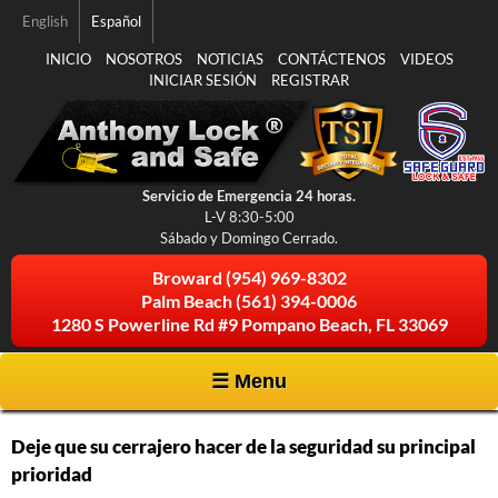
Pasar al
English
Español
contenido
principal
INICIO
NOSOTROS
NOTICIAS
CONTÁCTENOS
VIDEOS
INICIAR SESIÓN
REGISTRAR
Servicio de Emergencia 24 horas.
L-V 8:30-5:00
Sábado y Domingo Cerrado.
Broward
(954) 969-8302
Palm Beach
(561) 394-0006
1280 S Powerline Rd #9 Pompano Beach, FL 33069
☰ Menu
Deje que su cerrajero hacer de la seguridad su principal
prioridad