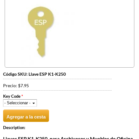
Código SKU:
Llave ESP K1-K250
Precio:
$7.95
Key Code
*
Description:
Llaves ESP K1-K250, para Archiveros y Muebles de Oficina