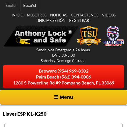
Pasar al
English
Español
contenido
principal
INICIO
NOSOTROS
NOTICIAS
CONTÁCTENOS
VIDEOS
INICIAR SESIÓN
REGISTRAR
Servicio de Emergencia 24 horas.
L-V 8:30-5:00
Sábado y Domingo Cerrado.
Broward
(954) 969-8302
Palm Beach
(561) 394-0006
1280 S Powerline Rd #9 Pompano Beach, FL 33069
☰ Menu
Llaves ESP K1-K250